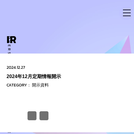
Skip
to
content
IR
OVERSE ACTIVITY TO NEW DIMENSION
2024.12.27
2024年12月定期情報開示
CATEGORY：
開示資料