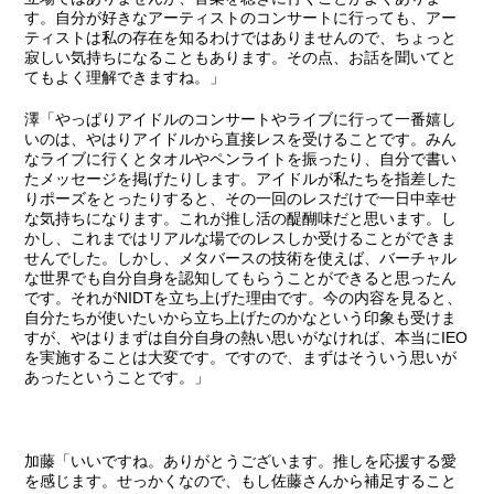
す。自分が好きなアーティストのコンサートに行っても、アー
ティストは私の存在を知るわけではありませんので、ちょっと
寂しい気持ちになることもあります。その点、お話を聞いてと
てもよく理解できますね。」
澤
「やっぱりアイドルのコンサートやライブに行って一番嬉し
いのは、やはりアイドルから直接レスを受けることです。みん
なライブに行くとタオルやペンライトを振ったり、自分で書い
たメッセージを掲げたりします。アイドルが私たちを指差した
りポーズをとったりすると、その一回のレスだけで一日中幸せ
な気持ちになります。これが推し活の醍醐味だと思います。し
かし、これまではリアルな場でのレスしか受けることができま
せんでした。しかし、メタバースの技術を使えば、バーチャル
な世界でも自分自身を認知してもらうことができると思ったん
です。それがNIDTを立ち上げた理由です。今の内容を見ると、
自分たちが使いたいから立ち上げたのかなという印象も受けま
すが、やはりまずは自分自身の熱い思いがなければ、本当にIEO
を実施することは大変です。ですので、まずはそういう思いが
あったということです。」
加藤
「いいですね。ありがとうございます。推しを応援する愛
を感じます。せっかくなので、もし佐藤さんから補足すること