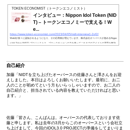
TOKEN ECONOMIST（トークンエコノミスト）
インタビュー：Nippon Idol Token (NID
T) – トークンエコノミーで支える！W
e...
https://www.token-economist.com/2023/04/05/nidt-interview1-2of2/
Web3が徐々に認知されるようになり、その応用例が増えています。株式会社オーバースが進めるNippo
n Idol Token (NIDT) プロジェクトは、ブロックチェーンの力を使ってこれまでのアイドルの課題を解決
し、有名プロデューサーの秋
自己紹介
加藤
「NIDTを立ち上げたオーバースの佐藤さんと澤さんをお迎
えしました。本日はよろしくお願いいたします。最初に、お二
人のことが初めてという方もいらっしゃいますので、お二人の
自己紹介と、担当されている内容を教えていただければと思い
ます。」
佐藤
「皆さん、こんばんは。オーバースの代表しております佐
藤と申します。私は去年の3月からこのオーバースという会社立
ち上げまして、今回のIDOL3.0 PROJECTの準備をしてまいりま