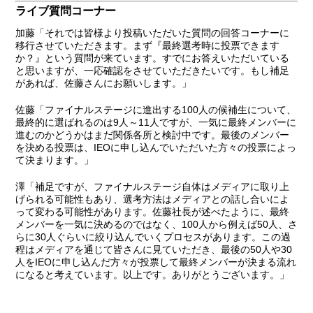
ライブ質問コーナー
加藤
「それでは皆様より投稿いただいた質問の回答コーナーに
移行させていただきます。まず
『最終選考時に投票できます
か？』
という質問が来ています。すでにお答えいただいている
と思いますが、一応確認をさせていただきたいです。もし補足
があれば、佐藤さんにお願いします。」
佐藤
「ファイナルステージに進出する100人の候補生について、
最終的に選ばれるのは9人～11人ですが、一気に最終メンバーに
進むのかどうかはまだ関係各所と検討中です。最後のメンバー
を決める投票は、IEOに申し込んでいただいた方々の投票によっ
て決まります。」
澤
「補足ですが、ファイナルステージ自体はメディアに取り上
げられる可能性もあり、選考方法はメディアとの話し合いによ
って変わる可能性があります。佐藤社長が述べたように、最終
メンバーを一気に決めるのではなく、100人から例えば50人、さ
らに30人ぐらいに絞り込んでいくプロセスがあります。この過
程はメディアを通じて皆さんに見ていただき、最後の50人や30
人をIEOに申し込んだ方々が投票して最終メンバーが決まる流れ
になると考えています。以上です。ありがとうございます。」