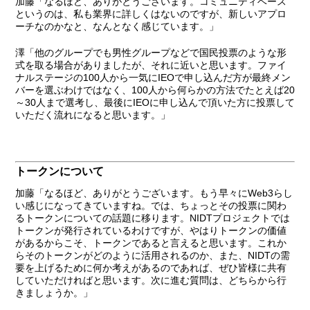
加藤
「なるほど、ありがとうございます。コミュニティベース
というのは、私も業界に詳しくはないのですが、新しいアプロ
ーチなのかなと、なんとなく感じています。」
澤
「他のグループでも男性グループなどで国民投票のような形
式を取る場合がありましたが、それに近いと思います。ファイ
ナルステージの100人から一気にIEOで申し込んだ方が最終メン
バーを選ぶわけではなく、100人から何らかの方法でたとえば20
～30人まで選考し、最後にIEOに申し込んで頂いた方に投票して
いただく流れになると思います。」
トークンについて
加藤
「なるほど、ありがとうございます。もう早々にWeb3らし
い感じになってきていますね。では、ちょっとその投票に関わ
るトークンについての話題に移ります。NIDTプロジェクトでは
トークンが発行されているわけですが、やはりトークンの価値
があるからこそ、トークンであると言えると思います。これか
らそのトークンがどのように活用されるのか、また、NIDTの需
要を上げるために何か考えがあるのであれば、ぜひ皆様に共有
していただければと思います。次に進む質問は、どちらから行
きましょうか。」