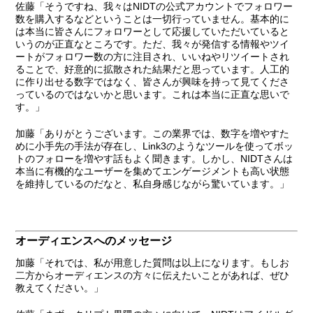
佐藤
「そうですね、我々はNIDTの公式アカウントでフォロワー
数を購入するなどということは一切行っていません。基本的に
は本当に皆さんにフォロワーとして応援していただいていると
いうのが正直なところです。ただ、我々が発信する情報やツイ
ートがフォロワー数の方に注目され、いいねやリツイートされ
ることで、好意的に拡散された結果だと思っています。人工的
に作り出せる数字ではなく、皆さんが興味を持って見てくださ
っているのではないかと思います。これは本当に正直な思いで
す。」
加藤
「ありがとうございます。この業界では、数字を増やすた
めに小手先の手法が存在し、Link3のようなツールを使ってボッ
トのフォローを増やす話もよく聞きます。しかし、NIDTさんは
本当に有機的なユーザーを集めてエンゲージメントも高い状態
を維持しているのだなと、私自身感じながら驚いています。」
オーディエンスへのメッセージ
加藤
「それでは、私が用意した質問は以上になります。もしお
二方からオーディエンスの方々に伝えたいことがあれば、ぜひ
教えてください。」