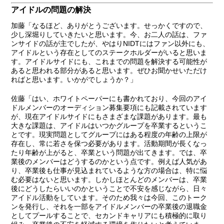
アイドルの問題の解決
加藤
「なるほど、ありがとうございます。せっかくですので、
少し深堀りしていきたいと思います。今、お二人の話は、ファ
ンサイドの話が主でしたが、やはりNIDTにはファン以外にも、
アイドルという存在としてのステークホルダーがいると思いま
す。アイドルサイドにも、これまでの問題を解決する可能性が
あると思われる部分があると思います。ぜひお聞かせいただけ
ればと思います。いかがでしょうか？」
佐藤
「はい、ホワイトペーパーにも書かれており、今回のアイ
ドルメンバーのオーディション募集要項にも記載されています
が、現在アイドルサイドにもさまざまな課題があります。最も
大きな課題は、アイドルはいつかグループを卒業するというこ
とです。現実問題としてグループにはある程度の年齢の上限が
存在し、常に若さを保つ必要があります。活動期間が長くなっ
たり年齢が上がると、卒業という問題が出てきます。では、卒
業後のメンバーはどうするのかという点です。例えば人気があ
り、卒業後も仕事が見込まれているような方の場合は、特に悩
む必要はないと思います。しかしほとんどのメンバーは、卒業
後にどうしたらいいのかということで不安を感じながら、日々
アイドル活動をしています。そのため我々は今回、このトーク
ンを発行し、それを一部をアイドルメンバーの卒業後の退職金
としてプールすることで、セカンドキャリアにも積極的に取り