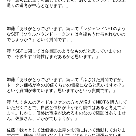
澤
「選考には全く考慮していません。あくまでメンバーは従来
通りの選考が中心となります。」
加藤
「ありがとうございます。続いて
『レジェンドNFTのよう
なSBT（ソウルバウンドトークン）は今後もう付与されないの
でしょうか？』
という質問です。」
澤
「SBTに関しては会員証のようなものだと思っていますの
で、今後出す可能性はまだあるかと思います。」
加藤
「ありがとうございます。続いて
『ふざけた質問ですが、
トークン価格が今の10倍くらいの価格になると思いますか？』
という質問が来ています。思いますかという質問です。」
澤
「たくさんのアイドルファンの方々が増えてNIDTを購入して
いただくことで、自然と価格が上がる可能性はあると考えてい
ます。しかし、価格は市場が決めるものなので確証はありませ
ん。佐藤さん、いかがでしょうか。」
佐藤
「我々としては価値の上昇を念頭において活動しておりま
すので、価値は間違いなく上げていけるように頑張っていま