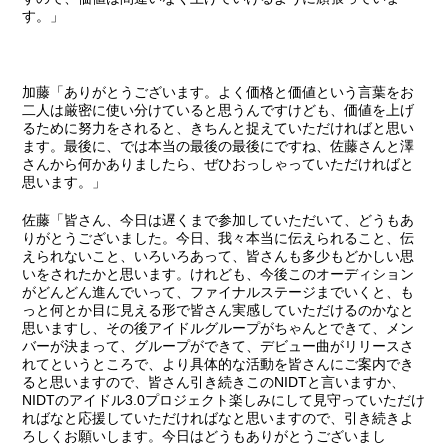
す。」
加藤
「ありがとうございます。よく価格と価値という言葉をお
二人は厳密に使い分けていると思うんですけども、価値を上げ
るために努力をされると、きちんと捉えていただければと思い
ます。最後に、では本当の最後の最後にですね、佐藤さんと澤
さんから何かありましたら、ぜひおっしゃっていただければと
思います。」
佐藤
「皆さん、今日は遅くまで参加していただいて、どうもあ
りがとうございました。今日、我々本当に伝えられること、伝
えられないこと、いろいろあって、皆さんも多少もどかしい思
いをされたかと思います。けれども、今後このオーディション
がどんどん進んでいって、ファイナルステージまでいくと、も
っと何とか目に見える形で皆さん実感していただけるのかなと
思いますし、その後アイドルグループがちゃんとできて、メン
バーが決まって、グループができて、デビュー曲がリリースさ
れてというところで、より具体的な活動を皆さんにご案内でき
ると思いますので、皆さん引き続きこのNIDTと言いますか、
NIDTのアイドル3.0プロジェクト楽しみにして見守っていただけ
ればなと応援していただければなと思いますので、引き続きよ
ろしくお願いします。今日はどうもありがとうございまし