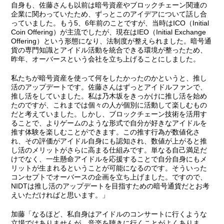
自身も、佐藤さんも以前は暗号資産やブロックチェーン関連の
企業に関わっていたため、ずっとこのアイデアについて話し合
っていました。もう5、6年前のことですが、当時はICO（Initial
Coin Offering）が主流でしたが、現在はIEO（Initial Exchange
Offering）という形態になり、法制度が整えられました。暗号通
貨の専門知識とアイドル活動を統合できる環境が整ったため、
昨年、オーバースという会社を立ち上げることにしました。
私たちが暗号資産を使って何をしたかったのかというと、推し
活のアップデートです。佐藤さんはずっとアイドルファンで、
推し活をしていました。私は乃木坂をきっかけに推し活を始め
たのですが、これまでは個々の人が個別に活動して楽しむもの
だと考えていました。しかし、ブロックチェーン技術を活用す
ることで、よりゲームのような形式で自分が好きなアイドルを
推す体験を楽しむことができます。この推す行為が数値化さ
れ、その評価がアイドル自身にも認知され、数値が上がると推
し活のメリットがさらに高まる仕組みです。単なる自己満足だ
けでなく、一生懸命アイドルを応援することで自分自身にもメ
リットが生まれるということが可能になるのです。そういった
コンセプトでオーバースの企画を立ち上げました。ですので、
NIDTは推し活のアップデートを目指すための暗号通貨だとお考
えいただければと思います。」
加藤
「なるほど、私自身はアイドルのコンサートに行くような
立場ではありませんが、音楽を聴きに行くことがよくありま