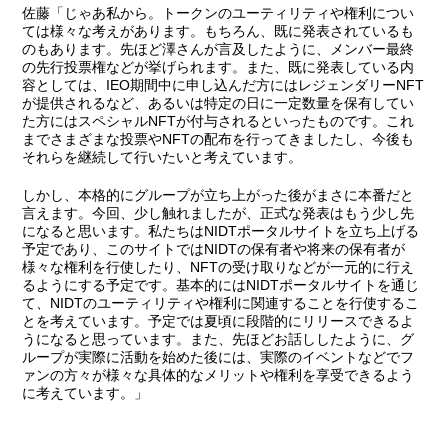
佐藤
「じゃあ私から。トークンのユーティリティや権利につい
ては様々な考えがあります。もちろん、既に発表されているも
のもあります。先ほど澤さんが言及したように、メンバー最終
の先行投票権などが挙げられます。また、既に発表している内
容としては、IEO期間中に申し込んだ方にはレジェンダリーNFT
が提供されるなど、あるいは特定の日に一定数量を保有してい
た方にはスペシャルNFTが付与されるといったものです。これ
までさまざまな投票やNFTの配布を行ってきましたし、今後も
それらを継続して行いたいと考えています。
しかし、本格的にグループが立ち上がった後がまさに本番だと
言えます。今回、少し触れましたが、正式な発表はもう少し先
になると思います。私たちはNIDTポータルサイトを立ち上げる
予定であり、このサイトではNIDTの保有者や将来の保有者が
様々な権利を行使したり、NFTの受け取りなどが一元的に行え
るようにする予定です。基本的にはNIDTポータルサイトを通じ
て、NIDTのユーティリティや権利に関連することを行使するこ
とを考えています。予定では夏頃に段階的にリリースできるよ
うになると思っています。また、先ほどお話ししたように、グ
ループが実際に活動を始めた後には、実際のイベントなどでフ
ァンの方々が様々な具体的なメリットや権利を享受できるよう
に考えています。」