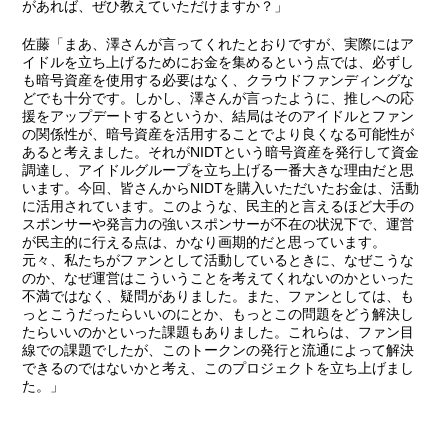
があれば、ぜひ教えていただけますか？」
佐藤
「まあ、澤さんが言ってくれたとおりですが、実際にはア
イドルを立ち上げるためにお金を集めるという点では、必ずし
も暗号資産を使用する必要はなく、クラウドファンディングな
どでも十分です。しかし、澤さんが言ったように、推しへの応
援をアップデートするというか、結局はそのアイドルとファン
の関係性が、暗号資産を活用することでより良くなる可能性が
あると考えました。それがNIDTという暗号資産を発行して資金
調達し、アイドルグループを立ち上げる一番大きな理由だと思
います。今回、皆さんからNIDTを購入いただいたお金は、活動
に活用されています。このような、民主的と言えるほど大手の
スポンサーや発言力の強いスポンサーが不在の状況下で、運営
が民主的に行える点は、かなり画期的だと思っています。
元々、私たちがファンとして活動しているときに、なぜこうな
のか、なぜ運営はこういうことを考えてくれないのかといった
不満ではなく、疑問がありました。また、ファンとしては、も
っとこうだったらいいのにとか、もっとこの問題をどう解決し
たらいいのかといった課題もありました。これらは、ファン目
線での課題でしたが、このトークンの発行と流通によって解決
できるのではないかと考え、このプロジェクトを立ち上げまし
た。」