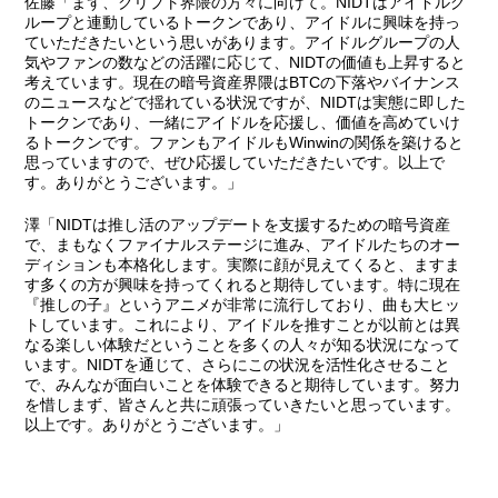
佐藤
「まず、クリプト界隈の方々に向けて。NIDTはアイドルグ
ループと連動しているトークンであり、アイドルに興味を持っ
ていただきたいという思いがあります。アイドルグループの人
気やファンの数などの活躍に応じて、NIDTの価値も上昇すると
考えています。現在の暗号資産界隈はBTCの下落やバイナンス
のニュースなどで揺れている状況ですが、NIDTは実態に即した
トークンであり、一緒にアイドルを応援し、価値を高めていけ
るトークンです。ファンもアイドルもWinwinの関係を築けると
思っていますので、ぜひ応援していただきたいです。以上で
す。ありがとうございます。」
澤
「NIDTは推し活のアップデートを支援するための暗号資産
で、まもなくファイナルステージに進み、アイドルたちのオー
ディションも本格化します。実際に顔が見えてくると、ますま
す多くの方が興味を持ってくれると期待しています。特に現在
『推しの子』というアニメが非常に流行しており、曲も大ヒッ
トしています。これにより、アイドルを推すことが以前とは異
なる楽しい体験だということを多くの人々が知る状況になって
います。NIDTを通じて、さらにこの状況を活性化させること
で、みんなが面白いことを体験できると期待しています。努力
を惜しまず、皆さんと共に頑張っていきたいと思っています。
以上です。ありがとうございます。」