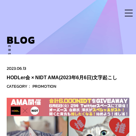
Skip
to
content
BLOG
OVERSE ACTIVITY TO NEW DIMENSION
2023.06.13
HODLer会 × NIDT AMA(2023年6月6日)文字起こし
CATEGORY：
PROMOTION