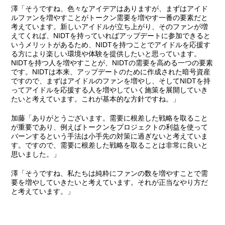
澤
「そうですね、色々なアイデアはありますが、まずはアイド
ルファンを増やすことがトークン需要を増やす一番の要素だと
考えています。新しいアイドルが立ち上がり、そのファンが増
えてくれば、NIDTを持っていればアップデートに参加できると
いうメリットがあるため、NIDTを持つことでアイドルを応援す
る方により楽しい環境や体験を提供したいと思っています。
NIDTを持つ人を増やすことが、NIDTの需要を高める一つの要素
です。NIDTは本来、アップデートのために作成された暗号資産
ですので、まずはアイドルのファンを増やし、そしてNIDTを持
ってアイドルを応援する人を増やしていく施策を展開していき
たいと考えています。これが基本的な方針ですね。」
加藤
「ありがとうございます。需要に根差した戦略を取ること
が重要であり、例えばトークンをプロジェクトの利益を使って
バーンするという手法は小手先の対策に過ぎないと考えていま
す。ですので、需要に根差した戦略を取ることは非常に良いと
思いました。」
澤
「そうですね、私たちは純粋にファンの数を増やすことで需
要を増やしていきたいと考えています。それが正当なやり方だ
と考えています。」