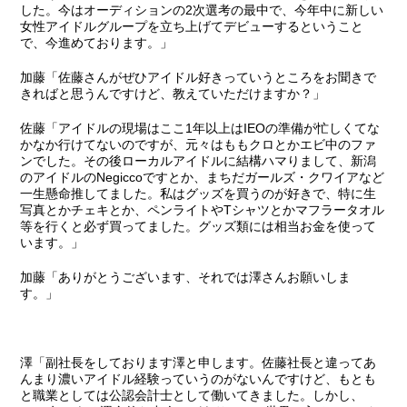
した。今はオーディションの2次選考の最中で、今年中に新しい
女性アイドルグループを立ち上げてデビューするということ
で、今進めております。」
加藤
「佐藤さんがぜひアイドル好きっていうところをお聞きで
きればと思うんですけど、教えていただけますか？」
佐藤
「アイドルの現場はここ1年以上はIEOの準備が忙しくてな
かなか行けてないのですが、元々はももクロとかエビ中のファ
ンでした。その後ローカルアイドルに結構ハマりまして、新潟
のアイドルのNegiccoですとか、まちだガールズ・クワイアなど
一生懸命推してました。私はグッズを買うのが好きで、特に生
写真とかチェキとか、ペンライトやTシャツとかマフラータオル
等を行くと必ず買ってました。グッズ類には相当お金を使って
います。」
加藤
「ありがとうございます、それでは澤さんお願いしま
す。」
澤
「副社長をしております澤と申します。佐藤社長と違ってあ
んまり濃いアイドル経験っていうのがないんですけど、もとも
と職業としては公認会計士として働いてきました。しかし、