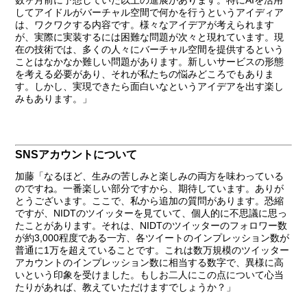
数ヶ月前に予想していた以上の進展があります。特にAIを活用
してアイドルがバーチャル空間で何かを行うというアイディア
は、ワクワクする内容です。様々なアイデアが考えられます
が、実際に実装するには困難な問題が次々と現れています。現
在の技術では、多くの人々にバーチャル空間を提供するという
ことはなかなか難しい問題があります。新しいサービスの形態
を考える必要があり、それが私たちの悩みどころでもありま
す。しかし、実現できたら面白いなというアイデアを出す楽し
みもあります。」
SNSアカウントについて
加藤
「なるほど、生みの苦しみと楽しみの両方を味わっている
のですね。一番楽しい部分ですから、期待しています。ありが
とうございます。ここで、私から追加の質問があります。恐縮
ですが、NIDTのツイッターを見ていて、個人的に不思議に思っ
たことがあります。それは、NIDTのツイッターのフォロワー数
が約3,000程度である一方、各ツイートのインプレッション数が
普通に1万を超えていることです。これは数万規模のツイッター
アカウントのインプレッション数に相当する数字で、異様に高
いという印象を受けました。もしお二人にこの点について心当
たりがあれば、教えていただけますでしょうか？」