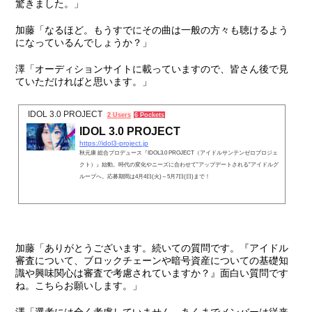
驚きました。」
加藤
「なるほど。もうすでにその曲は一般の方々も聴けるよう
になっているんでしょうか？」
澤
「オーディションサイトに載っていますので、皆さん後で見
ていただければと思います。」
IDOL 3.0 PROJECT
2 Users
6 Pockets
IDOL 3.0 PROJECT
https://idol3-project.jp
秋元康 総合プロデュース『IDOL3.0 PROJECT（アイドルサンテンゼロプロジェ
クト）』始動。時代の変化やニーズに合わせて”アップデートされる”アイドルグ
ループへ。応募期間は4月4日(火)～5月7日(日)まで！
加藤
「ありがとうございます。続いての質問です。
『アイドル
審査について、ブロックチェーンや暗号資産についての基礎知
識や興味関心は審査で考慮されていますか？』
面白い質問です
ね。こちらお願いします。」