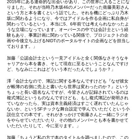
2015年にある運命的な出会いがあり、この世界に入ることにな
りました。それが当時乃木坂46のメンバーだった衛藤美彩さん
という方と本を書くという話でした。それを機にどっぷり乃木
坂に関わるようになり、今ではアイドルを作る企画に私自身が
関わっているという、本当に5、6年前では考えられなかったよ
うな立場になっています。オーバースの中では会計士という経
験もあり、事業計画に関わっている関係で、プロジェクトの企
画や今後立ち上げるNIDTのポータルサイトの企画などを担当し
ております。」
加藤
「公認会計士という一見アイドルと全く関係なさそうなキ
ャリアから本を書き、そして現在に至るということなんですけ
ど、ちなみにこれはどういう本だったんでしょうか？」
澤
「会計士なので、簿記に関する本なんですけども『なぜ彼女
が帳簿の右側に売上と書いたら世界は変わったのか？』という
ちょっと長い題名なんですが、今皆さんが記録されているのは
複式簿記というものなんですけども、もし複式簿記が発明され
ていなかったら、実は資本主義経済はすごく遅れていたんじゃ
ないか、というSFチックな舞台設定で学んでいただくという小
説仕立ての本です。それがきっかけで衛藤さんと一緒にラジオ
をやらせていただいたり、その他のメンバーとも本を書かせて
いただいたりして、今に至ります。」
加藤
「ちょうど私の方で本のタイトルを調べましたので、この