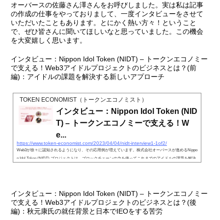
オーバースの佐藤さん澤さんをお呼びしました。実は私は記事
の作成の仕事をやっておりまして、一度インタビューをさせて
いただいたこともあります。とにかく熱い方々！ということ
で、ぜひ皆さんに聞いてほしいなと思っていました。この機会
を大変嬉しく思います。
インタビュー：Nippon Idol Token (NIDT) – トークンエコノミー
で支える！Web3アイドルプロジェクトのビジネスとは？(前
編)：アイドルの課題を解決する新しいアプローチ
TOKEN ECONOMIST（トークンエコノミスト）
インタビュー：Nippon Idol Token (NID
T) – トークンエコノミーで支える！W
e...
https://www.token-economist.com/2023/04/04/nidt-interview1-1of2/
Web3が徐々に認知されるようになり、その応用例が増えています。株式会社オーバースが進めるNippo
n Idol Token (NIDT) プロジェクトは、ブロックチェーンの力を使ってこれまでのアイドルの課題を解決
し、有名プロデューサーの秋
インタビュー：Nippon Idol Token (NIDT) – トークンエコノミー
で支える！Web3アイドルプロジェクトのビジネスとは？(後
編)：秋元康氏の就任背景と日本でIEOをする苦労