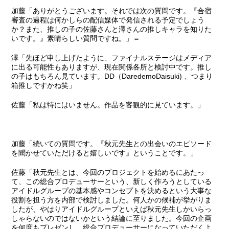
加藤
「ありがとうございます。それでは次の質問です。
『合宿
審査の過程は何かしらの配信媒体で発信される予定でしょう
か？また、推しの子の佐藤さんと澤さんの推しキャラを知りた
いです。』
素晴らしい質問ですね。」＝
澤
「先ほど申し上げたように、ファイナルステージはメディア
に出る可能性もありますが、現在関係各所と検討中です。推し
の子はもちろん見ています。DD（DaredemoDaisuki) 、つまり
箱推しですかね笑」
佐藤
「私は特にはいません。作品を客観的に見ています。」
加藤
「続いての質問です。
『秋元先生との出会いのエピソード
を聞かせていただけると嬉しいです』
ということです。」
佐藤
「秋元先生とは、今回のプロジェクトを始めるにあたっ
て、この総合プロデューサーという、新しく作ろうとしている
アイドルグループの基本感やコンセプトを決めるという大事な
役割を担う方を内部で検討しました。何人かの候補が挙がりま
したが、やはりアイドルグループといえば秋元先生しかいらっ
しゃらないのではないかという結論に至りました。今回の企画
を何度もプレゼンし、総合プロデューサーになっていただくよ