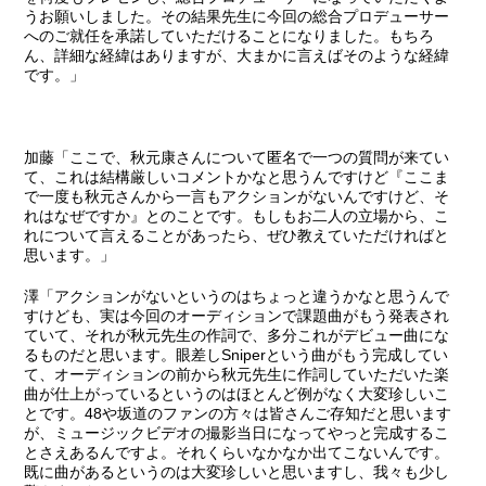
うお願いしました。その結果先生に今回の総合プロデューサー
へのご就任を承諾していただけることになりました。もちろ
ん、詳細な経緯はありますが、大まかに言えばそのような経緯
です。」
加藤
「ここで、秋元康さんについて匿名で一つの質問が来てい
て、これは結構厳しいコメントかなと思うんですけど
『ここま
で一度も秋元さんから一言もアクションがないんですけど、そ
れはなぜですか』
とのことです。もしもお二人の立場から、こ
れについて言えることがあったら、ぜひ教えていただければと
思います。」
澤
「アクションがないというのはちょっと違うかなと思うんで
すけども、実は今回のオーディションで課題曲がもう発表され
ていて、それが秋元先生の作詞で、多分これがデビュー曲にな
るものだと思います。眼差しSniperという曲がもう完成してい
て、オーディションの前から秋元先生に作詞していただいた楽
曲が仕上がっているというのはほとんど例がなく大変珍しいこ
とです。48や坂道のファンの方々は皆さんご存知だと思います
が、ミュージックビデオの撮影当日になってやっと完成するこ
とさえあるんですよ。それくらいなかなか出てこないんです。
既に曲があるというのは大変珍しいと思いますし、我々も少し