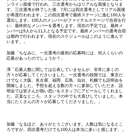
ンライン面接で行われ、三次選考からはリアルな面接となりま
す。三次選考が終了した後、7月には四次選考としてリアル面接
が再度行われます。この四次選考で最終ステージに進む100人を
選出します。100人のメンバーがファイナルステージで合宿を行
い、最終的なメンバーを選考します。現在の予定では、最終メ
ンバーは9人から11人となる予定です。最終メンバーの選考合宿
は都内で行われます。現在のスケジュールはこのように進んで
います。」
加藤
「ちなみに、一次選考の最初の応募時には、何人くらいの
応募があったのでしょうか？」
澤
「応募人数に関しては公表していませんが、非常に多くの
方々が応募してくださいました。一次選考の段階では、東京だ
けでなく大阪、名古屋、福岡、広島、仙台、札幌でも説明会を
開催しました。予想を超える数の方々に参加していただき、説
明会では皆さんが熱い思いをスタッフにアピールしてくれまし
た。正直なところ、スタッフの中でも大喜びしていました。本
当にたくさんの方々が応募してくださりました。」
加藤
「なるほど、ありがとうございます。人数は気になるとこ
ろですが、四次選考だけでも100人は本当に多いと感じます。」