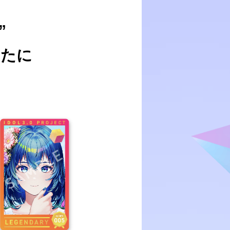
”
なたに