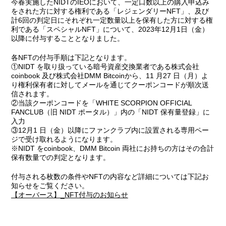
今春実施したNIDTのIEOにおいて、一定口数以上の購入申込み
をされた方に対する権利である「レジェンダリーNFT」、及び
計6回の判定日にそれぞれ一定数量以上を保有した方に対する権
利である「スペシャルNFT」について、2023年12月1日（金）
以降に付与することとなりました。
各NFTの付与手順は下記となります。
①NIDT を取り扱っている暗号資産交換業者である株式会社
coinbook 及び株式会社DMM Bitcoinから、11 月27 日（月）よ
り権利保有者に対してメールを通じてクーポンコードが順次送
信されます。
②当該クーポンコードを「WHITE SCORPION OFFICIAL
FANCLUB（旧 NIDT ポータル）」内の「NIDT 保有量登録」に
入力
③12月1 日（金）以降にファンクラブ内に設置される専用ペー
ジで受け取れるようになります。
※NIDT をcoinbook、DMM Bitcoin 両社にお持ちの方はその合計
保有数量での判定となります。
付与される枚数の条件やNFTの内容など詳細については下記お
知らせをご覧ください。
【オーバース】_NFT付与のお知らせ