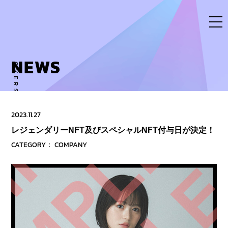
Skip
to
content
NEWS
OVERSE ACTIVITY TO NEW DIMENSION
2023.11.27
レジェンダリーNFT及びスペシャルNFT付与日が決定！
CATEGORY：
COMPANY