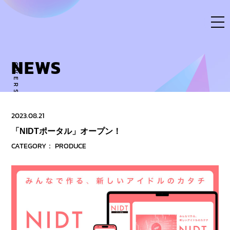
Skip
to
content
NEWS
OVERSE ACTIVITY TO NEW DIMENSION
2023.08.21
「NIDTポータル」オープン！
CATEGORY：
PRODUCE