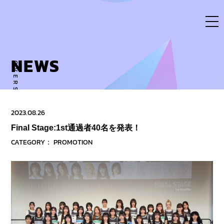
Skip
to
content
NEWS
OVERSE ACTIVITY TO NEW DIMENSION
2023.08.26
Final Stage:1st通過者40名を発表！
CATEGORY：
PROMOTION