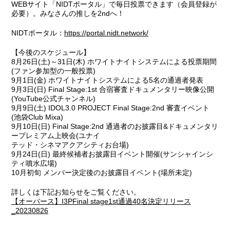
WEBサイト「NIDTポータル」で毎日投票できます（会員登録が
必要）。みなさんの推しを2ndへ！
NIDTポータル：
https://portal.nidt.network/
【今後のスケジュール】
8月26日(土)～31日(木) ホワイトナイトシステムによる投票期間
(ファン参加型の一般投票)
9月1日(金) ホワイトナイトシステムによる5名の通過者発表
9月3日(日) Final Stage:1st 合宿審査ドキュメンタリー映像公開
(YouTube公式チャンネル)
9月9日(土) IDOL3.0 PROJECT Final Stage:2nd 審査イベント
(池袋Club Mixa)
9月10日(日) Final Stage:2nd 通過者のお披露目&ドキュメンタリ
ープレミアム上映会(ユナイ
テッド・シネマアクアシティお台場)
9月24日(日) 最終候補者お披露目イベント開催(サンシャインシ
ティ噴水広場)
10月初旬 メンバー決定後のお披露目イベント(場所未定)
詳しくは下記お知らせをご覧ください。
【オーバース】I3PFinal stage1st通過40名決定リリース
_20230826